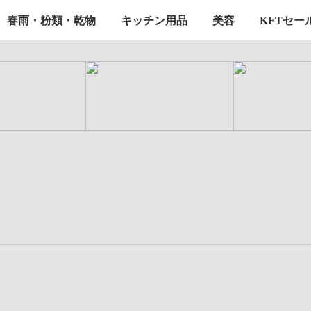
餅
マッコリ
焼酎
その他
弁当用
全形
わかめ・その他
その他
大韓民国
海産物
餃子
おでん
デザート
その他
春雨・粉類・乾物
キッチン用品
美容
KFTセー
春雨
粉類
乾物
食器
生活用品
その他
韓国コスメ