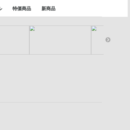
スープ類
缶詰
その他
なでしこポーク
袋ラーメン
カップラーメン
ル
特価商品
新商品
マスクシート
化粧品
石鹸＆お風呂用品