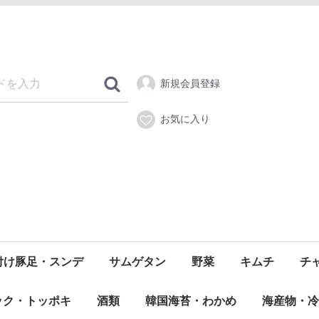
新規会員登録
お気に入り
付け豚足・スンデ
サムゲタン
野菜
キムチ
チ
ズ
け豚足
デ
野菜・果物
その他
日本産匠のキム
純農園 玉キム
韓国農協
宗家キムチ
フルーツキムチ
ック・トッポキ
酒類
韓国海苔・わかめ
海産物・冷