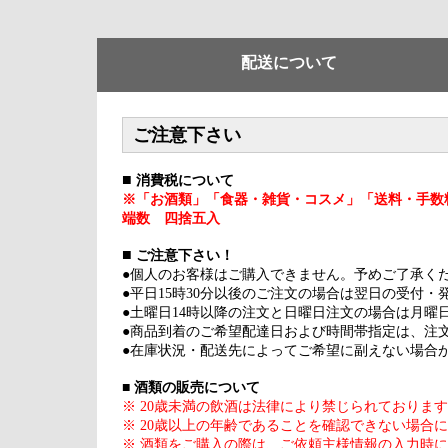
配送について
ご注意下さい
■
消費税について
※「お酒類」「食器・雑貨・コスメ」「送料・手数
端数 四捨五入
■
ご注意下さい！
●個人のお客様はご購入できません。予めご了承く
●平日15時30分以後のご注文の場合は翌日の受付・
●土曜日14時以降の注文と日曜日注文の場合は月曜
●商品到着のご希望配達日および時間帯指定は、注
●在庫状況・配送先によってご希望に副えない場合
■
酒類の販売について
※ 20歳未満の飲酒は法律により禁じられておりま
※ 20歳以上の年齢であることを確認できない場合
※ 酒類をご購入の際は、ご依頼主様情報の入力時