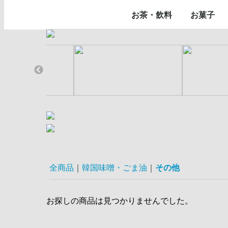
エキス
焼肉のたれ
水飴・エキス
タレ・ソース・素
ダシダ・粉末
胡椒
その他
冷麺＆スープ
その他
トッポキ
トック
チヂミ
その他
伝統手作りお
お茶・飲料
お菓子
コーヒー
お茶
蜂蜜入りお茶
飲料
お菓子
デザート
全商品
韓国味噌・ごま油
その他
お探しの商品は見つかりませんでした。