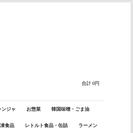
合計
0円
ャンジャ
お惣菜
韓国味噌・ごま油
チ
チ
匠のおかず
ナムル
その他
コチュジャン
デンジャン
サムジャン
ごま油・醤油
その他
ワンヌニ（自社PB商品）
凍食品
レトルト食品・缶詰
ラーメン