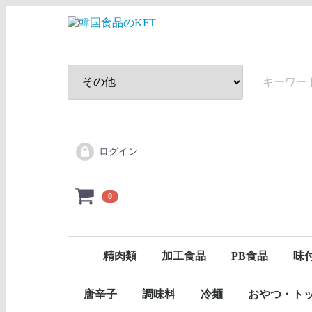
ログイン
0
精肉類
加工食品
PB食品
味
牛肉
豚肉
鶏肉
味付けお肉
健効！シリーズ
ワンヌニシリー
味付
スン
唐辛子
調味料
冷麺
おやつ・ト