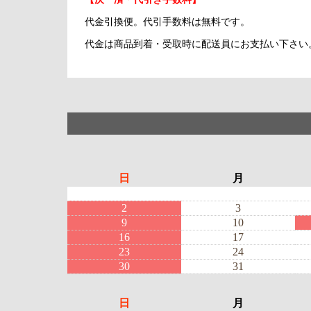
代金引換便。代引手数料は無料です。
代金は商品到着・受取時に配送員にお支払い下さい
日
月
2
3
9
10
16
17
23
24
30
31
日
月