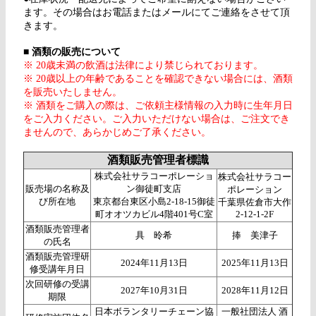
ます。その場合はお電話またはメールにてご連絡をさせて頂
きます。
■
酒類の販売について
※ 20歳未満の飲酒は法律により禁じられております。
※ 20歳以上の年齢であることを確認できない場合には、酒類
を販売いたしません。
※ 酒類をご購入の際は、ご依頼主様情報の入力時に生年月日
をご入力ください。ご入力いただけない場合は、ご注文でき
ませんので、あらかじめご了承ください。
酒類販売管理者標識
株式会社サラコーポレーショ
株式会社サラコー
販売場の名称及
ン御徒町支店
ポレーション
び所在地
東京都台東区小島2-18-15御徒
千葉県佐倉市大作
町オオツカビル4階401号C室
2-12-1-2F
酒類販売管理者
具 昤希
捧 美津子
の氏名
酒類販売管理研
2024年11月13日
2025年11月13日
修受講年月日
次回研修の受講
2027年10月31日
2028年11月12日
期限
日本ボランタリーチェーン協
一般社団法人 酒