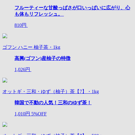
フルーティーな甘酸っぱさが口いっぱいに広がり、心
も体もリフレッシュ。
810円
ゴフン ハニー 柚子茶・1kg
高興(ゴフン)産柚子の特徴
1,026円
オットギ・三和・ゆず（柚子）茶【7】・1kg
韓国で不動の人気！三和のゆず茶！
1,010円
5%OFF