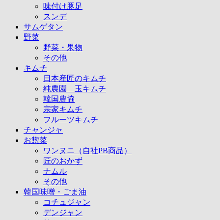
味付け豚足
スンデ
サムゲタン
野菜
野菜・果物
その他
キムチ
日本産匠のキムチ
純農園 玉キムチ
韓国農協
宗家キムチ
フルーツキムチ
チャンジャ
お惣菜
ワンヌニ（自社PB商品）
匠のおかず
ナムル
その他
韓国味噌・ごま油
コチュジャン
デンジャン