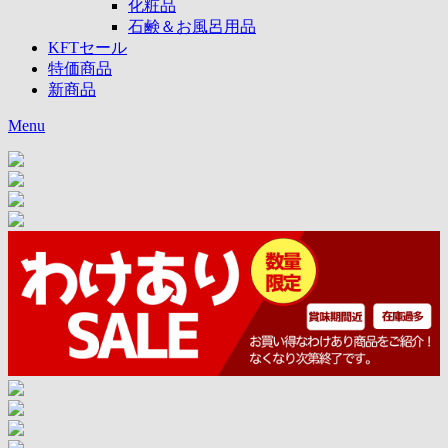
化粧品
石鹸＆お風呂用品
KFTセール
特価商品
新商品
Menu