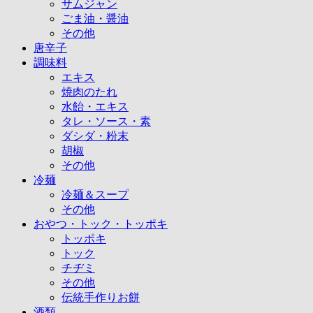
サムジャン
ごま油・醤油
その他
唐辛子
調味料
エキス
焼肉のたれ
水飴・エキス
タレ・ソース・素
ダシダ・粉末
胡椒
その他
冷麺
冷麺＆スープ
その他
おやつ・トック・トッポキ
トッポキ
トック
チヂミ
その他
伝統手作りお餅
酒類