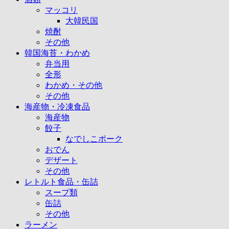
マッコリ
大韓民国
焼酎
その他
韓国海苔・わかめ
弁当用
全形
わかめ・その他
その他
海産物・冷凍食品
海産物
餃子
なでしこポーク
おでん
デザート
その他
レトルト食品・缶詰
スープ類
缶詰
その他
ラーメン