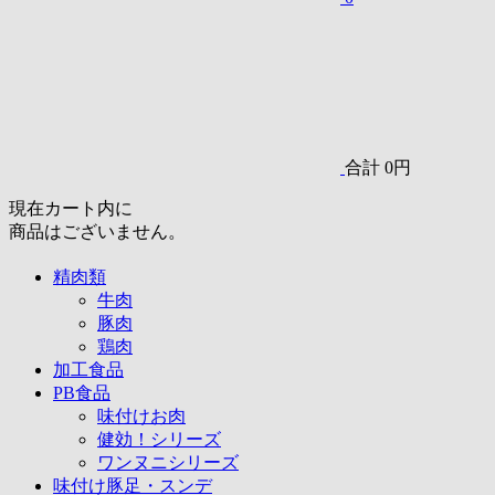
合計
0円
現在カート内に
商品はございません。
精肉類
牛肉
豚肉
鶏肉
加工食品
PB食品
味付けお肉
健効！シリーズ
ワンヌニシリーズ
味付け豚足・スンデ