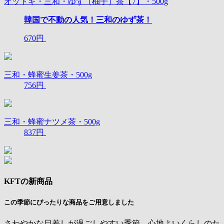
オットギ・三和・ゆず（柚子）茶【7】・500g
韓国で不動の人気！三和のゆず茶！
670円
三和・蜂蜜生姜茶・500g
756円
三和・蜂蜜ナツメ茶・500g
837円
KFTの新商品
この季節にぴったりな商品をご用意しました
さわやかな日差しが過ごしやすい季節。心地よいくらしのた