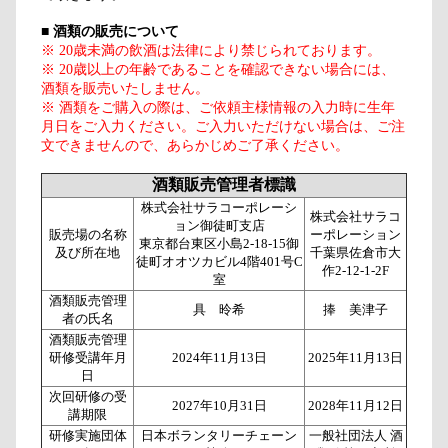
■
酒類の販売について
※ 20歳未満の飲酒は法律により禁じられております。
※ 20歳以上の年齢であることを確認できない場合には、
酒類を販売いたしません。
※ 酒類をご購入の際は、ご依頼主様情報の入力時に生年
月日をご入力ください。ご入力いただけない場合は、ご注
文できませんので、あらかじめご了承ください。
酒類販売管理者標識
株式会社サラコーポレーシ
株式会社サラコ
ョン御徒町支店
販売場の名称
ーポレーション
東京都台東区小島2-18-15御
及び所在地
千葉県佐倉市大
徒町オオツカビル4階401号C
作2-12-1-2F
室
酒類販売管理
具 昤希
捧 美津子
者の氏名
酒類販売管理
研修受講年月
2024年11月13日
2025年11月13日
日
次回研修の受
2027年10月31日
2028年11月12日
講期限
研修実施団体
日本ボランタリーチェーン
一般社団法人 酒