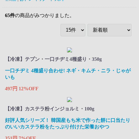
65
件
の商品がみつかりました。
【冷凍】テプン・一口チヂミ4種盛り・350g
一口チヂミ 4種盛り合わせ! ネギ・キムチ・ニラ・じゃが
いも
497円
12%OFF
【冷凍】カステラ粉インジョルミ・100g
好評人気シリーズ！ 韓国産もち米で作った餅に口当たり
のいいカステラ粉をたっぷり付けた栄養おやつ ​
351円
7%OFF