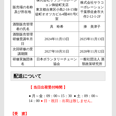
株式会社サラコーポレーシ
株式会社サラコ
ョン御徒町支店
販売場の名称
ーポレーション
東京都台東区小島2-18-15御
及び所在地
千葉県佐倉市大
徒町オオツカビル4階401号C
作2-12-1-2F
室
酒類販売管理
具 昤希
捧 美津子
者の氏名
酒類販売管理
研修受講年月
2024年11月13日
2025年11月13日
日
次回研修の受
2027年10月31日
2028年11月12日
講期限
研修実施団体
日本ボランタリーチェーン
一般社団法人 酒
名
協会
類政策研究所
配送について
【 当日出荷受付時間 】
● 月～金：09：00～15：30 ● 土：09：00～
14：00
● 日・祝日：出荷は致しません。
【受 渡】