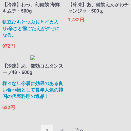
【冷凍】わっ、幻健効 海鮮
【冷凍】あ、健効えんがわチ
キムチ・500g
ャンジャ・500ｇ
1,782円
帆立ひもとつぶ貝とイカ入
り/辛さと歯ごたえがクセに
なる。
972円
【冷凍】あ、健効コムタンス
ープ48・600g
様々な年令層に効果のある良
い食べ物として長年人気の韓
国の代表料理の逸品！
632円
1
2
次へ