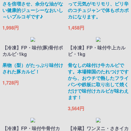
さを倍増させ、余分な油がな
って元気がモリモリ、ピリ辛
い健康的ジューシーなおいし
のコチュジャンで体もポカポ
～いプルコギです♪
カになります。
1,998円
1,458円
【冷凍】FP・味付(豚)骨付ポ
【冷凍】FP・味付牛上カル
カルビ･1kg
ビ・1kg
果物（梨）がたっぷり味付け
骨なしの味付け牛カルビで
された豚カルビ！
す。本場韓国のたれつけです
から、おウチで熱したフライ
1,728円
パンや鉄板に取り出して焼く
だけで味付けカルビが味わえ
ます！
3,564円
【冷凍】FP・味付牛骨付カ
【冷蔵】ワンヌニ・さきイカ