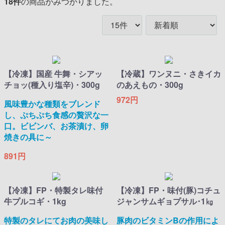
18
件
の商品がみつかりました。
【冷凍】国産 牛舞・シアッ
【冷蔵】ワンヌニ・さきイカ
チョッ(種入り塩辛)・300g
のあえもの・300g
972円
風味豊かな種類をブレンド
し、ぷちぷち食感の贅沢な一
口。ビビンバ、お茶漬け、卵
焼きの具に～
891円
【冷凍】FP・特製タレ味付
【冷凍】FP・味付(豚)コチュ
牛プルコギ・1kg
ジャンサムギョプサル･1㎏
特製のタレにてお肉の美味し
豚肉のビタミンBの作用によ