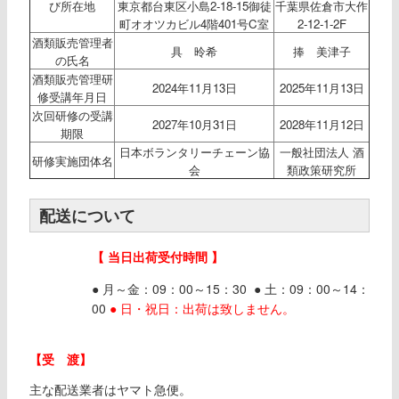
び所在地
東京都台東区小島2-18-15御徒
千葉県佐倉市大作
町オオツカビル4階401号C室
2-12-1-2F
酒類販売管理者
具 昤希
捧 美津子
の氏名
酒類販売管理研
2024年11月13日
2025年11月13日
修受講年月日
次回研修の受講
2027年10月31日
2028年11月12日
期限
日本ボランタリーチェーン協
一般社団法人 酒
研修実施団体名
会
類政策研究所
配送について
【 当日出荷受付時間 】
● 月～金：09：00～15：30 ● 土：09：00～14：
00
● 日・祝日：出荷は致しません。
【受 渡】
主な配送業者はヤマト急便。