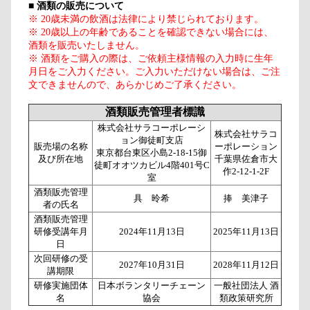
■
酒類の販売について
※ 20歳未満の飲酒は法律により禁じられております。
※ 20歳以上の年齢であることを確認できない場合には、
酒類を販売いたしません。
※ 酒類をご購入の際は、ご依頼主様情報の入力時に生年
月日をご入力ください。ご入力いただけない場合は、ご注
文できませんので、あらかじめご了承ください。
酒類販売管理者標識
株式会社サラコーポレーシ
株式会社サラコ
ョン御徒町支店
販売場の名称
ーポレーション
東京都台東区小島2-18-15御
及び所在地
千葉県佐倉市大
徒町オオツカビル4階401号C
作2-12-1-2F
室
酒類販売管理
具 昤希
捧 美津子
者の氏名
酒類販売管理
研修受講年月
2024年11月13日
2025年11月13日
日
次回研修の受
2027年10月31日
2028年11月12日
講期限
研修実施団体
日本ボランタリーチェーン
一般社団法人 酒
名
協会
類政策研究所