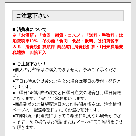
ご注意下さい
■
消費税について
※「お酒類」「食器・雑貨・コスメ」「送料・手数料」は
消費税率10%、その他「食肉・食品・飲料」は消費税率
８％、消費税計算順序1商品毎に消費税計算・1円未満消費
税端数 四捨五入
■
ご注意下さい！
●個人のお客様はご購入できません。予めご了承くださ
い。
●平日15時30分以後のご注文の場合は翌日の受付・発送と
なります。
●土曜日14時以降の注文と日曜日注文の場合は月曜日発送
になります。予めご了承お願いします。
●商品到着のご希望配達日および時間帯指定は、注文情報
ページの「配達希望日」にてお選び頂けます。
●在庫状況・配送先によってご希望に副えない場合がござ
います。その場合はお電話またはメールにてご連絡をさせ
て頂きます。