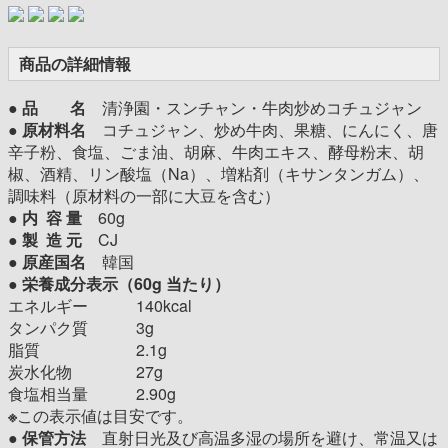
商品の詳細情報
●
品 名
清浄園・スンチャン・牛肉炒めコチュジャン
● 原材料名
コチュジャン、炒め牛肉、果糖、にんにく、唐
辛子粉、食塩、ごま油、胡麻、牛肉エキス、酵母粉末、胡
椒、酒精、リン酸塩（Na）、増粘剤（キサンタンガム）、
調味料（原材料の一部に大豆を含む）
●
内 容 量
60g
●
製 造 元
CJ
●
原産国名
韓国
●
栄養成分表示（6
0g
当たり）
エネルギー 140kcal
タンパク質 3g
脂質 2.1g
炭水化物 27g
食塩相当量 2.90g
※
この表示値は目安です。
●
保管方法
直射日光及び高温多湿の場所を避け、常温又は