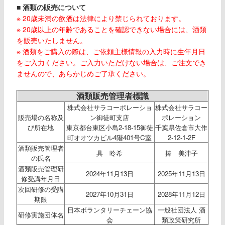
■
酒類の販売について
※ 20歳未満の飲酒は法律により禁じられております。
※ 20歳以上の年齢であることを確認できない場合には、酒類
を販売いたしません。
※ 酒類をご購入の際は、ご依頼主様情報の入力時に生年月日
をご入力ください。ご入力いただけない場合は、ご注文でき
ませんので、あらかじめご了承ください。
酒類販売管理者標識
株式会社サラコーポレーショ
株式会社サラコー
販売場の名称及
ン御徒町支店
ポレーション
び所在地
東京都台東区小島2-18-15御徒
千葉県佐倉市大作
町オオツカビル4階401号C室
2-12-1-2F
酒類販売管理者
具 昤希
捧 美津子
の氏名
酒類販売管理研
2024年11月13日
2025年11月13日
修受講年月日
次回研修の受講
2027年10月31日
2028年11月12日
期限
日本ボランタリーチェーン協
一般社団法人 酒
研修実施団体名
会
類政策研究所