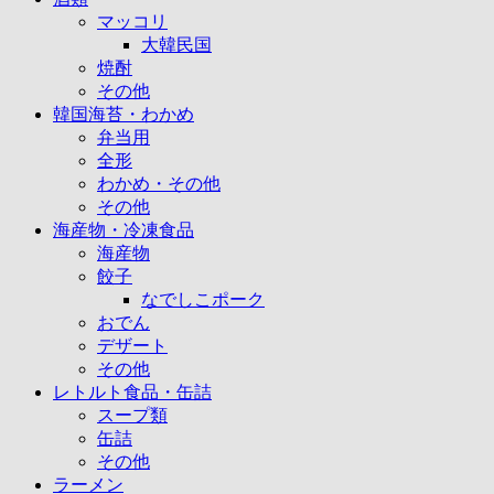
マッコリ
大韓民国
焼酎
その他
韓国海苔・わかめ
弁当用
全形
わかめ・その他
その他
海産物・冷凍食品
海産物
餃子
なでしこポーク
おでん
デザート
その他
レトルト食品・缶詰
スープ類
缶詰
その他
ラーメン