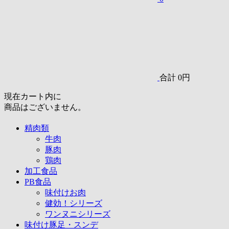
合計
0円
現在カート内に
商品はございません。
精肉類
牛肉
豚肉
鶏肉
加工食品
PB食品
味付けお肉
健効！シリーズ
ワンヌニシリーズ
味付け豚足・スンデ