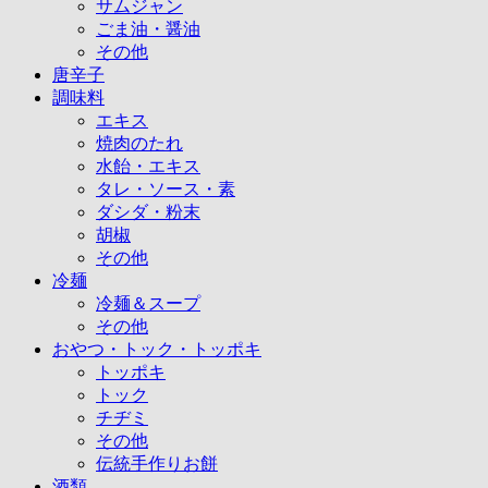
サムジャン
ごま油・醤油
その他
唐辛子
調味料
エキス
焼肉のたれ
水飴・エキス
タレ・ソース・素
ダシダ・粉末
胡椒
その他
冷麺
冷麺＆スープ
その他
おやつ・トック・トッポキ
トッポキ
トック
チヂミ
その他
伝統手作りお餅
酒類