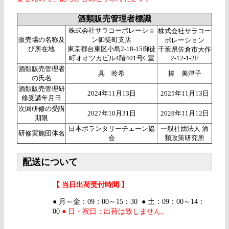
酒類販売管理者標識
株式会社サラコーポレーショ
株式会社サラコー
販売場の名称及
ン御徒町支店
ポレーション
び所在地
東京都台東区小島2-18-15御徒
千葉県佐倉市大作
町オオツカビル4階401号C室
2-12-1-2F
酒類販売管理者
具 昤希
捧 美津子
の氏名
酒類販売管理研
2024年11月13日
2025年11月13日
修受講年月日
次回研修の受講
2027年10月31日
2028年11月12日
期限
日本ボランタリーチェーン協
一般社団法人 酒
研修実施団体名
会
類政策研究所
配送について
【 当日出荷受付時間 】
● 月～金：09：00～15：30 ● 土：09：00～14：
00
● 日・祝日：出荷は致しません。