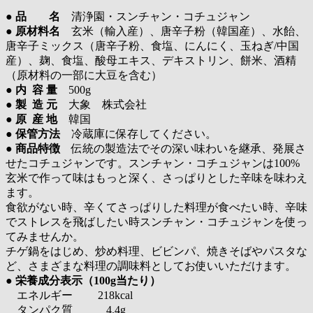
●
品 名
清浄園・スンチャン・コチュジャン
●
原材料名
玄米（輸入産）、唐辛子粉（韓国産）、水飴、
唐辛子ミックス（唐辛子粉、食塩、にんにく、玉ねぎ/中国
産）、麹、食塩、酸母エキス、デキストリン、餅米、酒精
（原材料の一部に大豆を含む）
●
内 容 量
500g
●
製 造 元
大象 株式会社
●
原 産 地
韓国
●
保管方法
冷蔵庫に保存してください。
●
商品特徴
伝統の製造法でその深い味わいを継承、発展さ
せたコチュジャンです。スンチャン・コチュジャンは100%
玄米で作って味はもっと深く、さっぱりとした辛味を味わえ
ます。
食欲がない時、辛くてさっぱりした料理が食べたい時、辛味
でストレスを飛ばしたい時スンチャン・コチュジャンを使っ
てみませんか。
チゲ鍋をはじめ、炒め料理、ビビンパ、焼きそばやパスタな
ど、さまざまな料理の調味料としてお使いいただけます。
● 栄養成分表示（100g当たり）
エネルギー 218kcal
タンパク質 4.4g