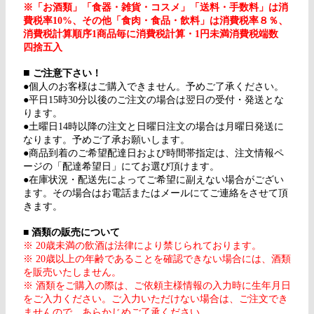
※「お酒類」「食器・雑貨・コスメ」「送料・手数料」は消
費税率10%、その他「食肉・食品・飲料」は消費税率８％、
消費税計算順序1商品毎に消費税計算・1円未満消費税端数
四捨五入
■
ご注意下さい！
●個人のお客様はご購入できません。予めご了承ください。
●平日15時30分以後のご注文の場合は翌日の受付・発送とな
ります。
●土曜日14時以降の注文と日曜日注文の場合は月曜日発送に
なります。予めご了承お願いします。
●商品到着のご希望配達日および時間帯指定は、注文情報ペ
ージの「配達希望日」にてお選び頂けます。
●在庫状況・配送先によってご希望に副えない場合がござい
ます。その場合はお電話またはメールにてご連絡をさせて頂
きます。
■
酒類の販売について
※ 20歳未満の飲酒は法律により禁じられております。
※ 20歳以上の年齢であることを確認できない場合には、酒類
を販売いたしません。
※ 酒類をご購入の際は、ご依頼主様情報の入力時に生年月日
をご入力ください。ご入力いただけない場合は、ご注文でき
ませんので、あらかじめご了承ください。