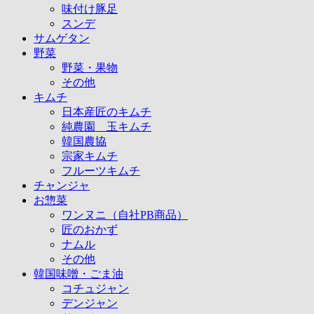
味付け豚足
スンデ
サムゲタン
野菜
野菜・果物
その他
キムチ
日本産匠のキムチ
純農園 玉キムチ
韓国農協
宗家キムチ
フルーツキムチ
チャンジャ
お惣菜
ワンヌニ（自社PB商品）
匠のおかず
ナムル
その他
韓国味噌・ごま油
コチュジャン
デンジャン