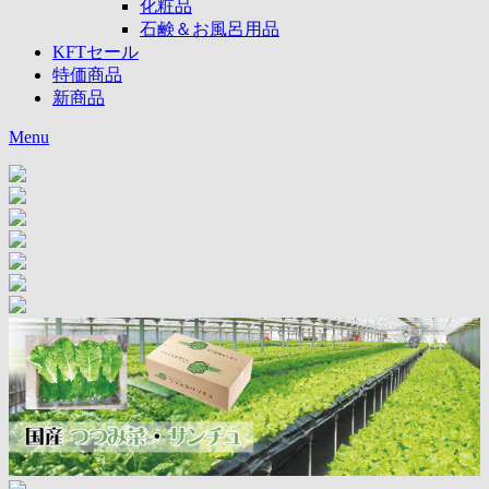
化粧品
石鹸＆お風呂用品
KFTセール
特価商品
新商品
Menu