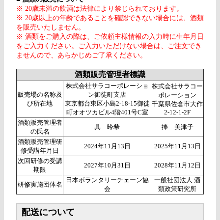
※ 20歳未満の飲酒は法律により禁じられております。
※ 20歳以上の年齢であることを確認できない場合には、酒類
を販売いたしません。
※ 酒類をご購入の際は、ご依頼主様情報の入力時に生年月日
をご入力ください。ご入力いただけない場合は、ご注文でき
ませんので、あらかじめご了承ください。
酒類販売管理者標識
株式会社サラコーポレーショ
株式会社サラコー
販売場の名称及
ン御徒町支店
ポレーション
び所在地
東京都台東区小島2-18-15御徒
千葉県佐倉市大作
町オオツカビル4階401号C室
2-12-1-2F
酒類販売管理者
具 昤希
捧 美津子
の氏名
酒類販売管理研
2024年11月13日
2025年11月13日
修受講年月日
次回研修の受講
2027年10月31日
2028年11月12日
期限
日本ボランタリーチェーン協
一般社団法人 酒
研修実施団体名
会
類政策研究所
配送について