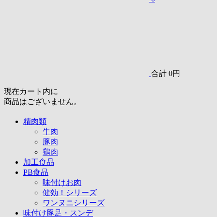
合計
0円
現在カート内に
商品はございません。
精肉類
牛肉
豚肉
鶏肉
加工食品
PB食品
味付けお肉
健効！シリーズ
ワンヌニシリーズ
味付け豚足・スンデ