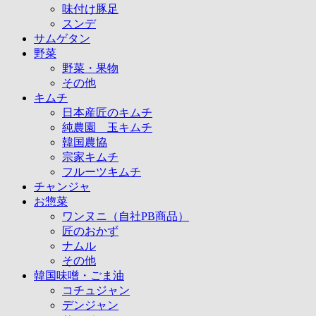
味付け豚足
スンデ
サムゲタン
野菜
野菜・果物
その他
キムチ
日本産匠のキムチ
純農園 玉キムチ
韓国農協
宗家キムチ
フルーツキムチ
チャンジャ
お惣菜
ワンヌニ（自社PB商品）
匠のおかず
ナムル
その他
韓国味噌・ごま油
コチュジャン
デンジャン