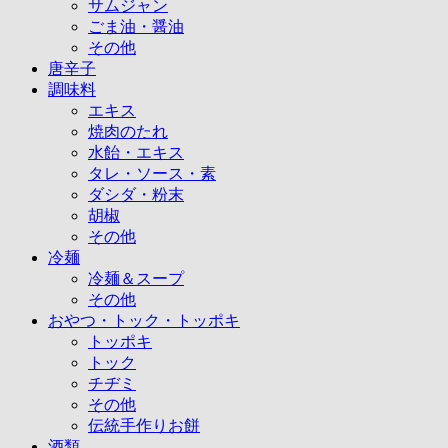
サムジャン
ごま油・醤油
その他
唐辛子
調味料
エキス
焼肉のたれ
水飴・エキス
タレ・ソース・素
ダシダ・粉末
胡椒
その他
冷麺
冷麺＆スープ
その他
おやつ・トック・トッポキ
トッポキ
トック
チヂミ
その他
伝統手作りお餅
酒類