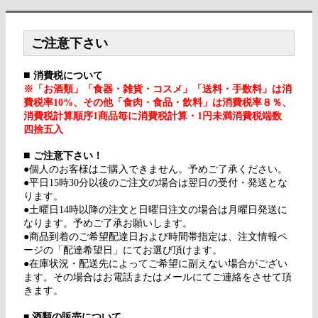
ご注意下さい
■
消費税について
※「お酒類」「食器・雑貨・コスメ」「送料・手数料」は消
費税率10%、その他「食肉・食品・飲料」は消費税率８％、
消費税計算順序1商品毎に消費税計算・1円未満消費税端数
四捨五入
■
ご注意下さい！
●個人のお客様はご購入できません。予めご了承ください。
●平日15時30分以後のご注文の場合は翌日の受付・発送とな
ります。
●土曜日14時以降の注文と日曜日注文の場合は月曜日発送に
なります。予めご了承お願いします。
●商品到着のご希望配達日および時間帯指定は、注文情報ペ
ージの「配達希望日」にてお選び頂けます。
●在庫状況・配送先によってご希望に副えない場合がござい
ます。その場合はお電話またはメールにてご連絡をさせて頂
きます。
■
酒類の販売について