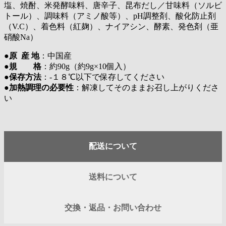
塩、焼酎、米発酵味料、唐辛子、昆布だし／甘味料（ソルビ
トール）、調味料（アミノ酸等）、pH調整剤、酸化防止剤
（V.C）、着色料（紅麹）、ナイアシン、酵素、発色剤（亜
硝酸Na）
●
原 産 地
：中国産
●
規 格
：約90g（約9g×10個入）
●
保存方法
：-１８℃以下で保存してください
●
加熱調理の必要性
：解凍してそのままお召し上がりくださ
い
配送について
送料について
交換・返品・お問い合わせ