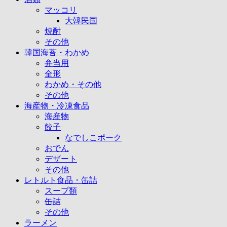
マッコリ
大韓民国
焼酎
その他
韓国海苔・わかめ
弁当用
全形
わかめ・その他
その他
海産物・冷凍食品
海産物
餃子
なでしこポーク
おでん
デザート
その他
レトルト食品・缶詰
スープ類
缶詰
その他
ラーメン