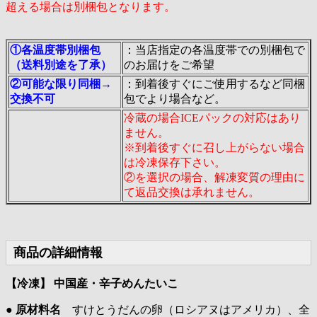
超える場合は別梱包となります。
①各温度帯別梱包
：当店指定の各温度帯での別梱包で
（送料別途を了承）
のお届けをご希望
②可能な限り同梱→
：到着後すぐにご使用するなど同梱
交換不可
包でより場合など。
冷蔵の場合ICEパックの対応はあり
ません。
※到着後すぐに召し上がらない場合
は冷凍保存下さい。
②を選択の場合、解凍変質の理由に
て返品交換は承れません。
商品の詳細情報
【冷凍】 中国産・辛子めんたいこ
●
原材料名
すけとうだんの卵（ロシアヌはアメリカ）、全